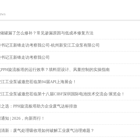
ews
缠绕储罐漏了怎么修补？常见渗漏原因与低成本修复方法
委书记王新锋走访考察我公司-杭州新安江工业泵有限公司
委书记王新锋走访考察我公司
化PPH旋流板塔的运行效率？填料层设计、风量控制的实操指南
江工业泵诚邀您莅临第94届API上海展会！
江工业泵诚邀您莅临第十八届CIBF深圳国际电池技术交流会/展览会！
保之选：PPH旋流板塔助力企业废气达标排放
通知 | 2026，向新而行！
到清新：废气处理吸收塔如何破解工业废气治理难题？