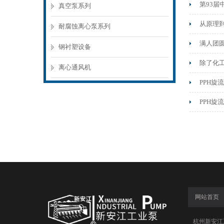
第93届
真空泵系列
从原理
耐腐蚀离心泵系列
满人团圆
钢衬塑设备
除了化
离心通风机
PPH
PPH旋
网站首页
杭州新安江工业