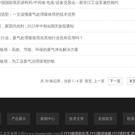
中国国际医药原料药/中间体/包装/设备交易会—新安江工业泵邀您相约
到选型：一文读懂废气处理吸收塔的技术优势
，家国共此时 | 2025年中秋&国庆放假通知
工行业，废气处理吸收塔在其他行业也有应用吗？
旋流板塔：高效、节能、环保的废气净化解决方案
流板塔，为工业废气治理保驾护航
共 50 条记录，当前 1 / 4 页 首页 上一页
下一页
末
产品展示
新闻中心
技术文章
在线留言
联系
泵有限公司(www.chuangyuhb.com)是
PPH缠绕吸收塔,PPH缠绕储罐,PPH填料塔