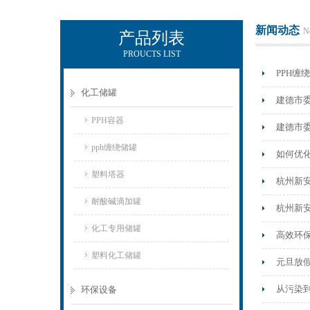
新闻动态
N
产品列表
PROUCTS LIST
杭州新安江工业泵有限公司
PPH
化工储罐
建德市
PPH容器
建德市
pph缠绕储罐
如何优
塑料塔器
杭州新安
耐酸碱滴加罐
杭州新安
化工专用储罐
高效环
塑料化工储罐
元旦放假
从污染
环保设备